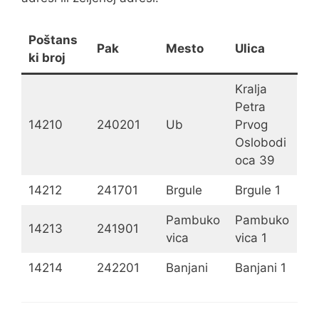
Poštans
Pak
Mesto
Ulica
ki broj
Kralja
Petra
14210
240201
Ub
Prvog
Oslobodi
oca 39
14212
241701
Brgule
Brgule 1
Pambuko
Pambuko
14213
241901
vica
vica 1
14214
242201
Banjani
Banjani 1