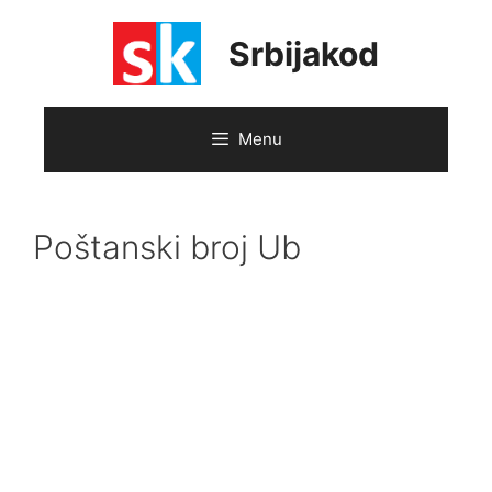
Skip
to
Srbijakod
content
Menu
Poštanski broj Ub