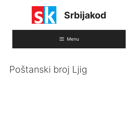
Skip
to
Srbijakod
content
Menu
Poštanski broj Ljig