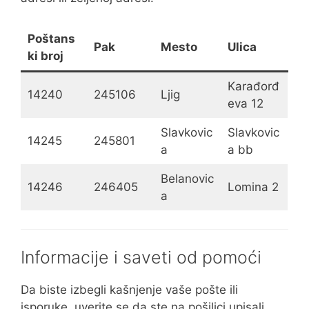
Poštans
Pak
Mesto
Ulica
ki broj
Karađorđ
14240
245106
Ljig
eva 12
Slavkovic
Slavkovic
14245
245801
a
a bb
Belanovic
14246
246405
Lomina 2
a
Informacije i saveti od pomoći
Da biste izbegli kašnjenje vaše pošte ili
isporuke, uverite se da ste na pošiljci upisali