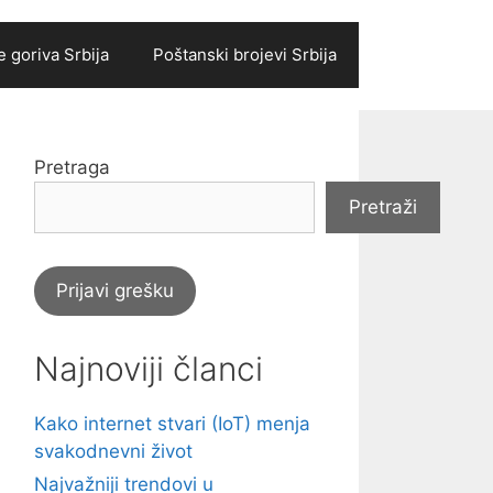
 goriva Srbija
Poštanski brojevi Srbija
Pretraga
Pretraži
Prijavi grešku
Najnoviji članci
Kako internet stvari (IoT) menja
svakodnevni život
Najvažniji trendovi u