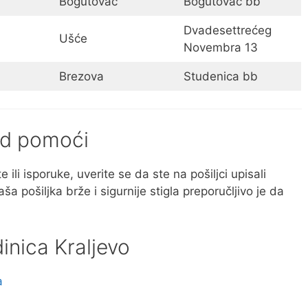
Bogutovac
Bogutovac bb
Dvadesettrećeg
Ušće
Novembra 13
Brezova
Studenica bb
 od pomoći
 ili isporuke, uverite se da ste na pošiljci upisali
ša pošiljka brže i sigurnije stigla preporučljivo je da
inica Kraljevo
a