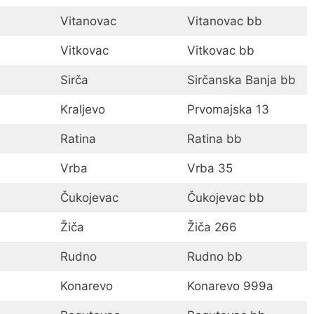
Vitanovac
Vitanovac bb
Vitkovac
Vitkovac bb
Sirča
Sirčanska Banja bb
Kraljevo
Prvomajska 13
Ratina
Ratina bb
Vrba
Vrba 35
Čukojevac
Čukojevac bb
Žiča
Žiča 266
Rudno
Rudno bb
Konarevo
Konarevo 999a