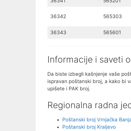
36341
565201
36342
565303
36343
565601
Informacije i saveti
Da biste izbegli kašnjenje vaše pošte
ispravan poštanski broj, a kako bi va
upišete i PAK broj.
Regionalna radna jed
Poštanski broj Vrnjačka Banj
Poštanski broj Kraljevo