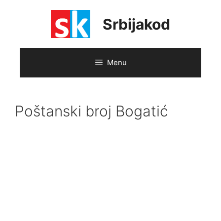
Skip
to
Srbijakod
content
Menu
Poštanski broj Bogatić