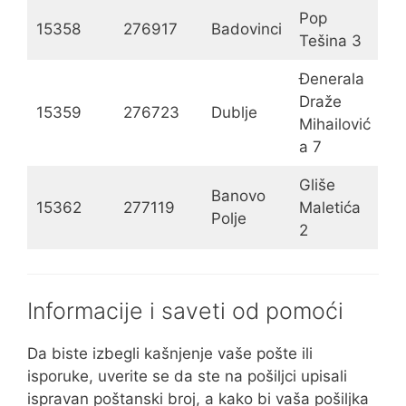
Pop
15358
276917
Badovinci
Tešina 3
Đenerala
Draže
15359
276723
Dublje
Mihailović
a 7
Gliše
Banovo
15362
277119
Maletića
Polje
2
Informacije i saveti od pomoći
Da biste izbegli kašnjenje vaše pošte ili
isporuke, uverite se da ste na pošiljci upisali
ispravan poštanski broj, a kako bi vaša pošiljka