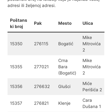
adresi ili željenoj adresi.
Poštans
Pak
Mesto
Ulica
ki broj
Mike
15350
276115
Bogatić
Mitrovića
2
Crna
Mike
15355
277021
Bara
Mitrovića
(Bogatić)
2
Miće
15356
276632
Glušci
Perišića 2
Cara
15357
276821
Klenje
Dušana 1